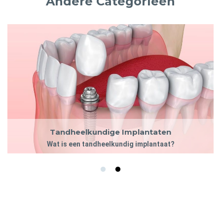
Andere Categorieën
Tandheelkundige Implantaten
Wat is een tandheelkundig implantaat?
Tandheelkundige implantaten zijn chirurgische schroeven
Tandheelkundige Implantaten
gemaakt van titanium die op het kaakbot zijn bevestigd om een ​​
Wat is een tandheelkundig implantaat?
kroon of brug vast te houden om een ​​ontbrekende tandspleet te
vullen. Ze vereisen twee bezoeken. Bij uw eerste bezoek worden
Tandheelkundige implantaten zijn chirurgische schroeven
de schroeven geplaatst (osteo-integratie).
gemaakt van titanium die op het kaakbot zijn bevestigd om een ​​
kroon of brug vast te houden om een ​​ontbrekende tandspleet te