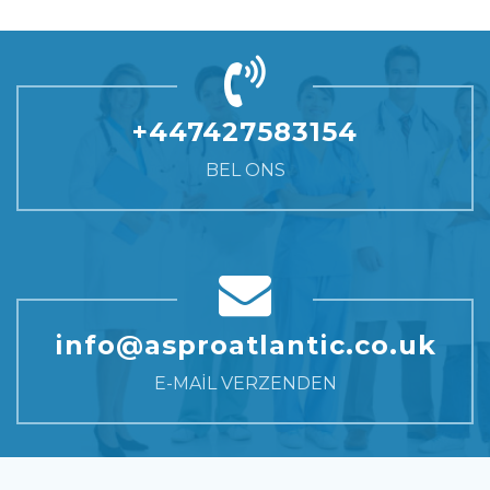
vullen. Ze vereisen twee bezoeken. Bij uw eerste bezoek worden
de schroeven geplaatst (osteo-integratie).
+447427583154
BEL ONS
info@asproatlantic.co.uk
E-MAIL VERZENDEN