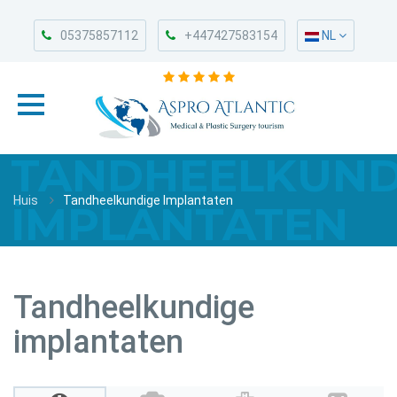
05375857112
+447427583154
NL
TANDHEELKUND
Huis
Tandheelkundige Implantaten
IMPLANTATEN
Tandheelkundige
implantaten