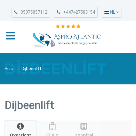
05375857112
+447427583154
NL
DIJBEENLIFT
Huis
Dijbeenlift
Dijbeenlift
Overzicht
Clinic
Hospital