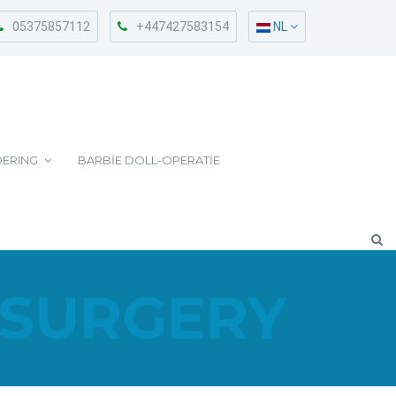
05375857112
+447427583154
NL
ERING
BARBIE DOLL-OPERATIE
 SURGERY