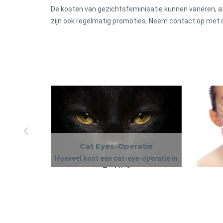
De kosten van gezichtsfeminisatie kunnen variëren, a
zijn ook regelmatig promoties. Neem contact op met 
Cat Eyes-Operatie
et
Hoeveel kost een cat-eye-operatie in
Turkije?
Een facel
 Turkije?
Cat Eyes-Operatie
De kosten van cat eye-chirurgie in
gezichts
et
in Turkije
Hoeveel kost een cat-eye-operatie in
Turkije kunnen variëren, afhankelijk van
trekken om
hode zal
Turkije?
het feit of het al dan niet wordt
effecten 
Een facel
 Turkije?
t op met
gecombineerd met andere procedures.
result