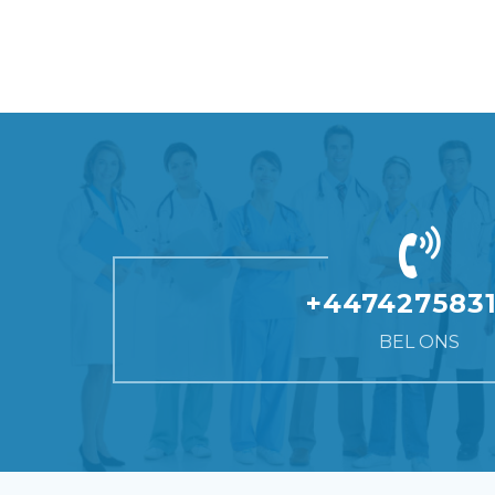
De kosten van cat eye-chirurgie in
gezichts
consult,
in Turkije
Neemt u alstublieft contact op met ons
worden m
Turkije kunnen variëren, afhankelijk van
trekken om
 juiste
hode zal
team dat u graag verder helpt met de
patiënten
het feit of het al dan niet wordt
effecten 
n een
t op met
pakketprijzen.
die zich r
gecombineerd met andere procedures.
result
.
consult,
van het 
Neemt u alstublieft contact op met ons
worden m
 juiste
face-li
team dat u graag verder helpt met de
patiënten
n een
onderkan
pakketprijzen.
die zich r
.
van het 
face-li
onderkan
+447427583
BEL ONS