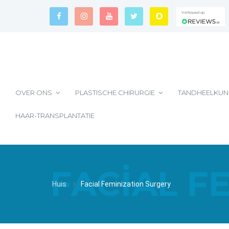
Vertrouwd op
Vertrouwd op
Vertrouwd op
OVER ONS
PLASTISCHE CHIRURGIE
TANDHEELKUN
HAAR-TRANSPLANTATIE
FACIAL F
Huis
Facial Feminization Surgery