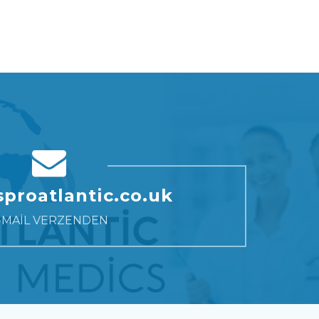
iet
neus te hervormen, corrigeren,
onregelmat
en een
gespecialiseerd in barbie-neus,
oren die 
n maar
contouren te geven, en soms zelfs om
van het oo
neusreconstructie en etnische
uitsteken da
iseren
de functie te verbeteren. Het is erg
voorkomend
neuscorrectie met hoge
spelden we d
s team
effectief. Hier bij Aspro Atlantic zijn we
Sommige pa
slagingspercentages
terug en h
en een
gespecialiseerd in barbie-neus,
oren die 
w
neusreconstructie en etnische
uitsteken da
neuscorrectie met hoge
spelden we d
slagingspercentages
terug en h
w
proatlantic.co.uk
-MAIL VERZENDEN