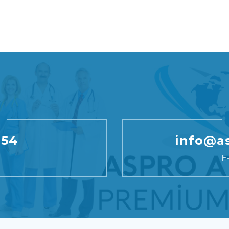
huid op te tillen en terug te
variëren naargelang het al dan n
et een halslift. Soms hebben
voor een persoonlijk operatieplan 
 de slappe huid en gerimpelde
gecombineerd zal worden of allee
 alleen een mid-facelift nodig
offerte.
te herstellen. Voor het beste
hoger of lager zal zijn. Daarom adv
icht op het bovenste derde deel
aat moet het gecombineerd
wij u contact op te nemen met on
gezicht, terwijl een volledige
et een halslift. Soms hebben
voor een persoonlijk operatieplan 
ft zich richt op de nek en de
 alleen een mid-facelift nodig
offerte.
t tweederde van het gezicht.
icht op het bovenste derde deel
gezicht, terwijl een volledige
ft zich richt op de nek en de
t tweederde van het gezicht.
154
info@as
E