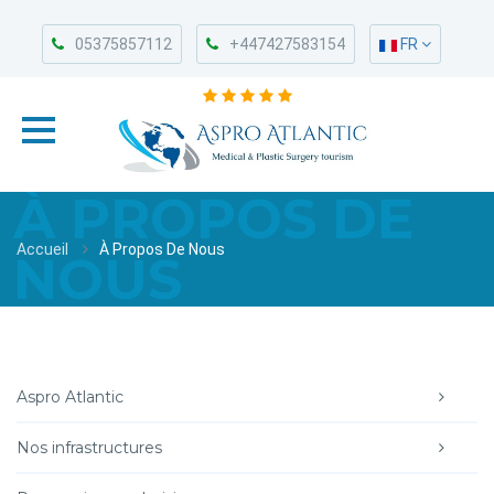
05375857112
+447427583154
FR
À PROPOS DE
Accueil
À Propos De Nous
NOUS
Aspro Atlantic
Nos infrastructures