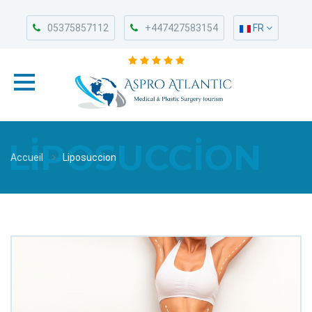
05375857112
+447427583154
FR
LIPOSUCCION
Accueil
Liposuccion