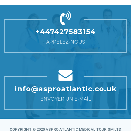
+447427583154
APPELEZ-NOUS
info@asproatlantic.co.uk
ENVOYER UN E-MAIL
COPYRIGHT © 2020 ASPRO ATLANTIC MEDICAL TOURISM LTD