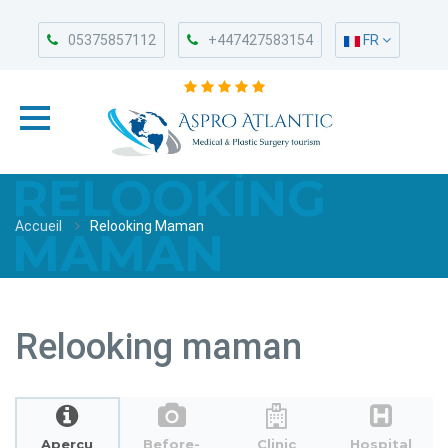
05375857112
+447427583154
FR
RELOOKING
Accueil
Relooking Maman
MAMAN
Relooking maman
Aperçu
Before-
Clinic
Hospital