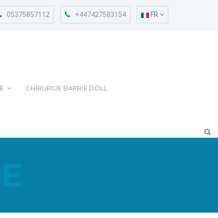
05375857112
+447427583154
FR
E
CHIRURGIE BARBIE DOLL
SE