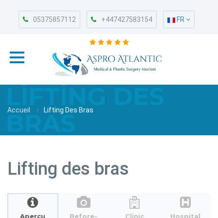
05375857112
+447427583154
FR
LIFTING DES
Accueil
Lifting Des Bras
BRAS
Lifting des bras
Aperçu
Before-
Clinic
Hospital