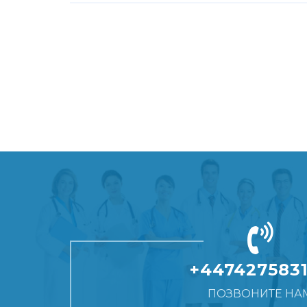
+447427583
ПОЗВОНИТЕ НА