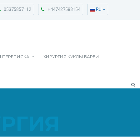
05375857112
+447427583154
RU
Я ПЕРЕПИСКА
ХИРУРГИЯ КУКЛЫ БАРБИ
УРГИЯ