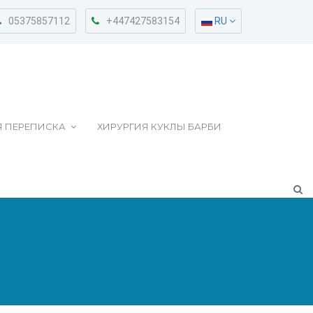
05375857112
+447427583154
RU
Я ПЕРЕПИСКА
ХИРУРГИЯ КУКЛЫ БАРБИ