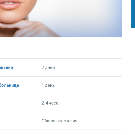
ывания
7 дней
больнице
1 день
2-4 часа
Общая анестезия