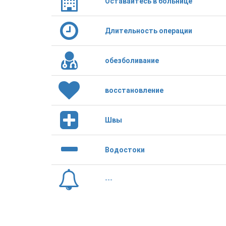
Оставайтесь в больнице
Длительность операции
обезболивание
восстановление
Швы
Водостоки
---