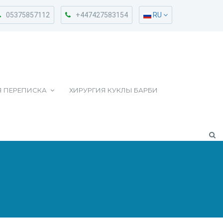
05375857112
+447427583154
RU
Я ПЕРЕПИСКА
ХИРУРГИЯ КУКЛЫ БАРБИ