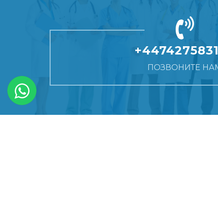
+447427583
ПОЗВОНИТЕ НА
COPYRIGHT © 2020 ASPRO ATLANTIC MEDICAL TOURIS
PRIVACY POLICY
TERMS