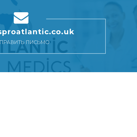
 нами и
срезают и разрез повторяют.
можно
proatlantic.co.uk
ПРАВИТЬ ПИСЬМО
Aspro Atlantic
Наши Услуги
контакт