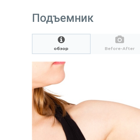
Подъемник
обзор
Before-After