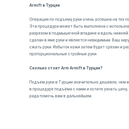
Armift в Турции
Операция по подъему руки очень успешна на тех па
Эта процедура может быть выполнена с использо
разрезом в подмышечной впадине и вдоль нижней с
сделан в яме руки и является невидимым. Ваш хир
сжать руки. Избыток кожи затем будет срезан и ра
пропорциональные стройные руки.
Сколько стоит Arm Armift в Турции?
Подъем руки в Турции значительно дешевле, чем в 
в процедуре подъёма с нами и хотите узнать цену
рада помочь вам в дальнейшем.