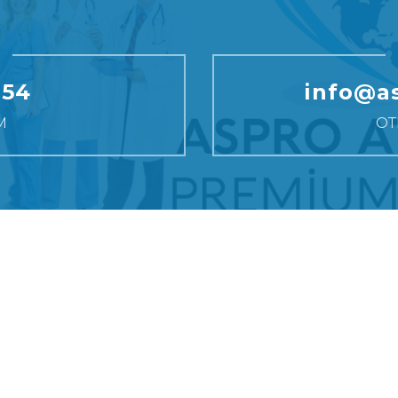
надежных руках. Свяжитесь с
запишитесь на прием как 
скорее.
154
info@as
М
ОТ
M LTD