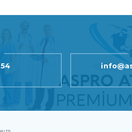
154
info@as
M LTD