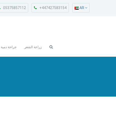
05375857112
+447427583154
AR
زراعة الشعر
جراحة دمية 