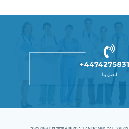
+447427583
اتصل بنا
COPYRIGHT © 2020 ASPRO ATLANTIC MEDICAL TOURIS