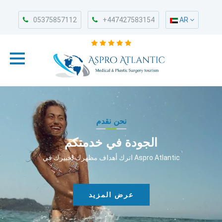
05375857112
+447427583154
AR
نحن نقدم
الجودة في خدمتكم
اترك أهداف مظهرك لخبيرك في Aspro Atlantic
عرض المزيد