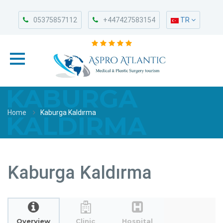
05375857112
+447427583154
TR
KABURGA
Home
Kaburga Kaldırma
KALDIRMA
Kaburga Kaldırma
Overview
Clinic
Hospital