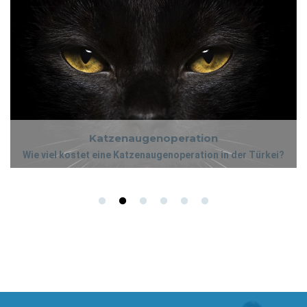
Katzenaugenoperation
Wie viel kostet eine Katzenaugenoperation in der Türkei?
Die Kosten für Katzenaugenoperationen in der Türkei können
Katzenaugenoperation
variieren, je nachdem, ob sie mit anderen Verfahren kombiniert
Wie viel kostet eine Katzenaugenoperation in der Türkei?
werden oder nicht. Bitte kontaktieren Sie unser Team, das Ihnen
gerne bei den Paketpreisen weiterhilft.
Die Kosten für Katzenaugenoperationen in der Türkei können
variieren, je nachdem, ob sie mit anderen Verfahren kombiniert
werden oder nicht. Bitte kontaktieren Sie unser Team, das Ihnen
gerne bei den Paketpreisen weiterhilft.