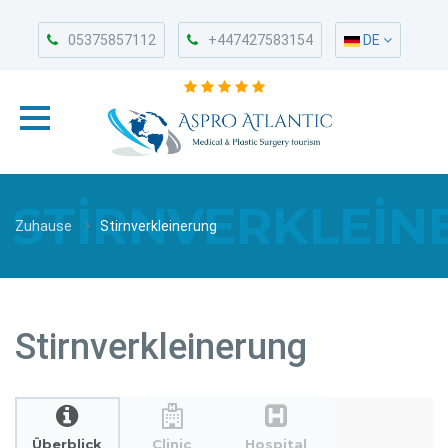
05375857112
+447427583154
DE
STIRNVERKLEI
Zuhause
Stirnverkleinerung
Stirnverkleinerung
Überblick
Clinic
Hospital