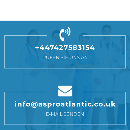
so zu formen, wie es unsere Patienten wünschen.
entfernt wird als in anderen, um sicherzustellen, dass eine
Formgebung stattfindet. Es ist eine anspruchsvollere Version
der Fettabsaugung und wir können sie verwenden, um den Körper
so zu formen, wie es unsere Patienten wünschen.
+447427583154
RUFEN SIE UNS AN
info@asproatlantic.co.uk
E-MAIL SENDEN