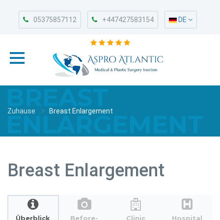
05375857112
+447427583154
DE
BREAST
Zuhause
Breast Enlargement
ENLARGEMENT
Breast Enlargement
Überblick
Before-
Clinic
Hospital