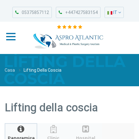
05375857112
+447427583154
IT
LIFTING DELLA
Casa
Lifting Della Coscia
COSCIA
Lifting della coscia
Panoramica
Clinic
Hospital