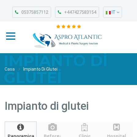
05375857112
+447427583154
IT
IMPIANTO DI
Casa
Impianto Di Glutei
GLUTEI
Impianto di glutei
Panoramica
Before-
Clinic
Hospital