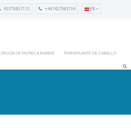
05375857112
+447427583154
ES
CIRUGÍA DE MUÑECA BARBIE
TRANSPLANTE DE CABELLO